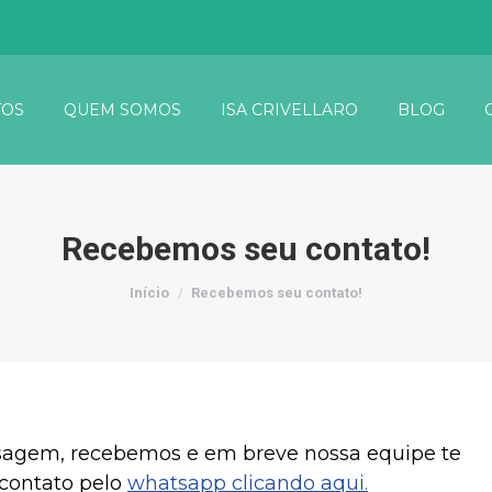
OS
QUEM SOMOS
ISA CRIVELLARO
BLOG
Recebemos seu contato!
Você está aqui:
Início
Recebemos seu contato!
agem, recebemos e em breve nossa equipe te
 contato pelo
whatsapp clicando aqui.