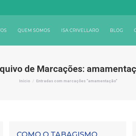
OS
QUEM SOMOS
ISA CRIVELLARO
BLOG
quivo de Marcações:
amamentaç
Você está aqui:
Início
Entradas com marcações "amamentação"
COMO O TABAGISMO